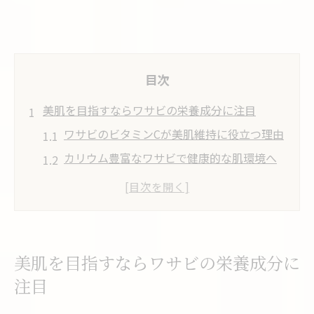
目次
美肌を目指すならワサビの栄養成分に注目
ワサビのビタミンCが美肌維持に役立つ理由
カリウム豊富なワサビで健康的な肌環境へ
ワサビの抗酸化成分と美肌効果の関係性
美肌生活を支えるワサビの食物繊維と栄養
日常に取り入れたいワサビの栄養成分表活
用術
美肌を目指すならワサビの栄養成分に
ワサビ効果を活かす毎日の食卓ポイント
注目
ワサビを活用した健康的な献立の作り方