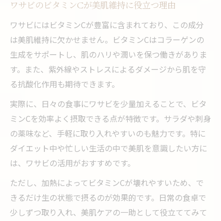
低カロリーなワサビでダイエットをサポー
ワサビのビタミンCが美肌維持に役立つ理由
ト
ワサビにはビタミンCが豊富に含まれており、この成分
ワサビの効果を引き出す日常の使い方例
は美肌維持に欠かせません。ビタミンCはコラーゲンの
ワサビの栄養成分表から見る食卓の工夫
生成をサポートし、肌のハリや潤いを保つ働きがありま
す。また、紫外線やストレスによるダメージから肌を守
ワサビのビタミンを逃さない調理ポイント
る抗酸化作用も期待できます。
低カロリーで嬉しいワサビの魅力を解説
実際に、日々の食事にワサビを少量加えることで、ビタ
低カロリーなワサビが選ばれる理由とは
ミンCを効率よく摂取できる点が特徴です。サラダや刺身
ワサビの栄養成分表で見る脂質の少なさ
の薬味など、手軽に取り入れやすいのも魅力です。特に
ダイエット中におすすめのワサビの使い方
ダイエット中や忙しい生活の中で美肌を意識したい方に
ワサビのカロリーコントロール活用術
は、ワサビの活用がおすすめです。
ワサビの栄養素が健康管理に役立つ仕組み
ただし、加熱によってビタミンCが壊れやすいため、で
ワサビの栄養成分表から見えた健康管理法
きるだけ生の状態で摂るのが効果的です。日常の食卓で
ワサビの栄養成分表でわかるビタミンの役
少しずつ取り入れ、美肌ケアの一助として役立ててみて
割