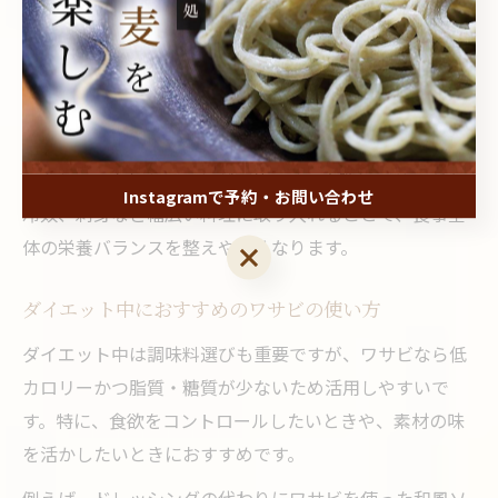
この脂質の少なさは、美容や健康を意識する方にとって
大きなメリットです。脂質を控えたい食事制限中でも、
ワサビなら安心して風味付けに使えます。
脂質が少ないことで、揚げ物や肉料理など脂質が多くな
りがちなメニューにも、カロリーの過剰摂取を抑えつつ
アクセントを加えることが可能です。実際に、サラダや
Instagramで予約・お問い合わせ
冷奴、刺身など幅広い料理に取り入れることで、食事全
体の栄養バランスを整えやすくなります。
Instagramで予約・お問い合わせ
ダイエット中におすすめのワサビの使い方
ダイエット中は調味料選びも重要ですが、ワサビなら低
カロリーかつ脂質・糖質が少ないため活用しやすいで
す。特に、食欲をコントロールしたいときや、素材の味
を活かしたいときにおすすめです。
例えば、ドレッシングの代わりにワサビを使った和風ソ