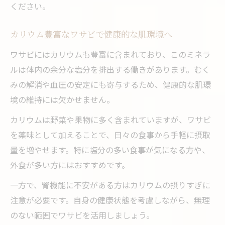
ください。
健康維持に効くワサビの栄養素の特徴
ワサビを使った日常の食事管理方法
カリウム豊富なワサビで健康的な肌環境へ
ワサビのカリウムと美肌・免疫力アップ
ワサビにはカリウムも豊富に含まれており、このミネラ
ワサビの栄養成分表が示す健康向上のヒン
ルは体内の余分な塩分を排出する働きがあります。むく
ト
みの解消や血圧の安定にも寄与するため、健康的な肌環
気になるワサビの食べ方と効果的な活用術
境の維持には欠かせません。
ワサビの効果を引き出すおすすめの食べ方
カリウムは野菜や果物に多く含まれていますが、ワサビ
ワサビ食べ方のバリエーションと栄養活用
を薬味として加えることで、日々の食事から手軽に摂取
量を増やせます。特に塩分の多い食事が気になる方や、
ワサビの栄養成分を活かす調理法の工夫
外食が多い方にはおすすめです。
ワサビの食べ方別に見る健康効果の違い
ワサビを無理なく続ける日常のコツ
一方で、腎機能に不安がある方はカリウムの摂りすぎに
注意が必要です。自身の健康状態を考慮しながら、無理
知られざるワサビの健康パワーを生活に
のない範囲でワサビを活用しましょう。
ワサビの栄養成分表で知る健康パワー