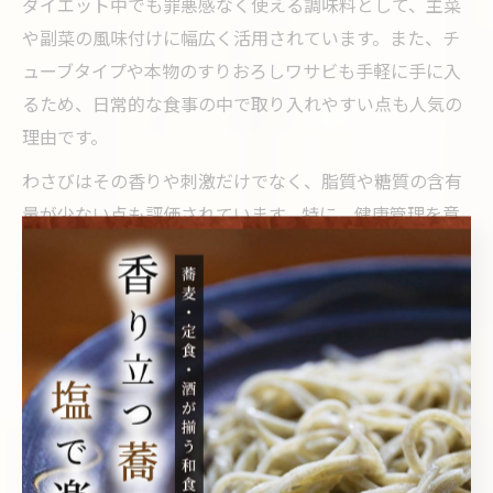
ダイエット中でも罪悪感なく使える調味料として、主菜
や副菜の風味付けに幅広く活用されています。また、チ
ューブタイプや本物のすりおろしワサビも手軽に手に入
るため、日常的な食事の中で取り入れやすい点も人気の
理由です。
わさびはその香りや刺激だけでなく、脂質や糖質の含有
量が少ない点も評価されています。特に、健康管理を意
識する方やカロリーコントロールをしたい方にとって、
他の調味料と比べて負担が少ないことが魅力です。
ワサビの栄養成分表で見る脂質の少なさ
ワサビの栄養成分表を見ると、脂質がほとんど含まれて
いないことがわかります。例えば、10gあたりの脂質は
0.1g未満と非常に微量です。