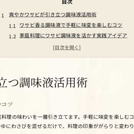
目次
爽やかワサビが引き立つ調味液活用術
ワサビ香る調味液で手軽に味変を楽しむコツ
家庭料理にワサビ調味液を活かす実践アイデア
ワサビの辛みと調味料の調和を引き出す方法
調味液とワサビで食卓が彩る新定番の提案
ワサビ入り調味液の作り方と保存のポイント
組み合わせ自在なわさびの調味料レシピ
立つ調味液活用術
ワサビ味噌やわさびラー油の簡単手作り法
日常使いに便利なワサビ調味料の作り方
むコツ
調味料との相性で広がるワサビレシピの魅力
庭料理の味わいを一層引き立てます。手軽に味変を楽しむ
家庭で試したいワサビと調味料の組み合わせ
つゆにわさびを混ぜるだけで、料理の印象ががらりと変わり
ワサビ酢やオイルも活用したレシピのコツ