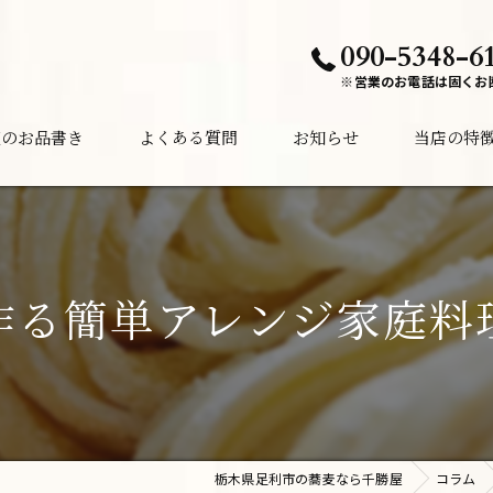
090-5348-6
※営業のお電話は固くお
夜のお品書き
よくある質問
お知らせ
当店の特
ランチ
ディナー
作る簡単アレンジ家庭料
居酒屋
酒
夜中
栃木県足利市の蕎麦なら千勝屋
コラム