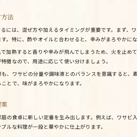
ワサビの辛さを活かしたアレンジレシピ集
す方法
調味液とワサビの組み合わせで新しい味体験
せるには、混ぜ方や加えるタイミングが重要です。まず、
ワサビの辛みを一瞬で和らげるコツも紹介
ます。特に、酢やオイルと合わせると、辛みがまろやかに
生わさびとチューブの違いと活用ポイント
ワサビオイルやアヒージョへの応用も簡単
温で加熱すると香りや辛みが飛んでしまうため、火を止め
が特徴なので、用途に応じて使い分けましょう。
日常使いに人気ワサビ調味液の楽しみ方
ワサビ調味液を日常料理に手軽にプラスする
際も、ワサビの分量や調味液とのバランスを意識すると、
ることで、味がまろやかになります。
調味料とワサビの相性で広がる毎日の食卓
Instagramで予約・お問い合わせ
Instagramで予約・お問い合わせ
ワサビの辛みを抑える方法で家族にも好評
提案
ワサビ調味液の健康効果や噂の真相に迫る
アレンジ自在なワサビ調味液の保存と活用法
家庭の食卓に新しい定番を生み出します。例えば、ワサビ
ンプルな料理が一段と華やかに仕上がります。