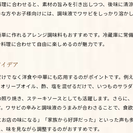
料理に合わせると、素材の旨みを引き出しつつ、後味に清
マナーを守るわさび醤油の使い方指南
手な方やお子様向けには、調味液でワサビをしっかり溶か
ワサビ醤油の正しい使い方と基本マナー解説
家庭料理で失敗しないワサビ醤油の工夫例
簡単に作れるアレンジ調味料もおすすめです。冷蔵庫に常
ワサビの辛みを活かす醤油合わせのポイント
や料理に合わせて自由に楽しめるのが魅力です。
マナー違反を避けるワサビ醤油の活用術
ワサビと醤油の黄金比を知って美味しく仕上げる
アイデア
手作りわさび酢で家庭料理に新風を
だけでなく洋食や中華にも応用するのがポイントです。例
ワサビ酢の作り方と調味料選びのコツ
とオリーブオイル、酢、塩を混ぜるだけで、いつものサラダ
ワサビ酢を使った簡単家庭料理レシピ集
の照り焼き、ステーキソースとしても活躍します。さらに
調味液とワサビ酢のバリエーション活用法
す。ワサビの辛みと調味液のうまみが合わさることで、食欲
野菜や魚介に合うワサビ酢の使い方ポイント
にお店の味になる」「家族から好評だった」といった声も
ワサビの風味と酢の酸味を活かした応用術
え、味を見ながら調整するのがおすすめです。
辛みを活かすワサビの簡単アレンジ法