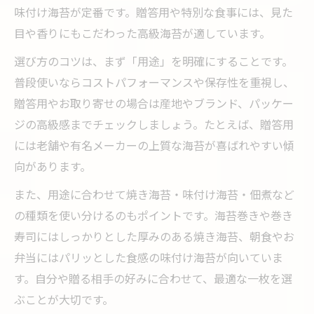
味付け海苔が定番です。贈答用や特別な食事には、見た
美味しい海苔選びの秘訣を徹底解説
目や香りにもこだわった高級海苔が適しています。
美味しい海苔の見分け方と選び方の極意
選び方のコツは、まず「用途」を明確にすることです。
食感と香りで選ぶ海苔の定番ポイント
普段使いならコストパフォーマンスや保存性を重視し、
海苔ランキングで注目すべき比較ポイント
贈答用やお取り寄せの場合は産地やブランド、パッケー
定番から高級まで海苔の選び方ガイド
ジの高級感までチェックしましょう。たとえば、贈答用
本当に美味しい海苔を見抜くための基準
には老舗や有名メーカーの上質な海苔が喜ばれやすい傾
高級海苔と手頃な一枚の違いを知る
向があります。
高級海苔と手頃な海苔の違いを徹底比較
また、用途に合わせて焼き海苔・味付け海苔・佃煮など
値段で変わる海苔の美味しさと特徴解説
の種類を使い分けるのもポイントです。海苔巻きや巻き
高級海苔ランキングに見る品質の差
寿司にはしっかりとした厚みのある焼き海苔、朝食やお
弁当にはパリッとした食感の味付け海苔が向いていま
定番海苔と高級品の選び方ポイント
す。自分や贈る相手の好みに合わせて、最適な一枚を選
味付け海苔と焼き海苔の価格差の秘密
ぶことが大切です。
贈答用に最適な海苔、その選び方