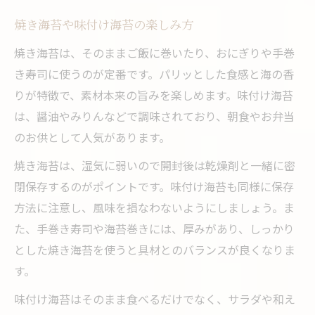
贈答用に喜ばれる美味しい海苔の選び方
焼き海苔や味付け海苔の楽しみ方
高級感ある海苔で特別な贈り物を演出
焼き海苔は、そのままご飯に巻いたり、おにぎりや手巻
人気の贈答用海苔ランキングをチェック
き寿司に使うのが定番です。パリッとした食感と海の香
海苔の定番ギフトで失敗しない選択術
りが特徴で、素材本来の旨みを楽しめます。味付け海苔
用途別に選ぶおすすめ贈答用海苔のポイン
は、醤油やみりんなどで調味されており、朝食やお弁当
ト
のお供として人気があります。
日常に映える本当に美味しい海苔体験
焼き海苔は、湿気に弱いので開封後は乾燥剤と一緒に密
食卓で楽しむ定番海苔の美味しさ
閉保存するのがポイントです。味付け海苔も同様に保存
毎日使いたいおすすめ海苔の選び方
方法に注意し、風味を損なわないようにしましょう。ま
おにぎりや手巻き寿司に合う海苔とは
た、手巻き寿司や海苔巻きには、厚みがあり、しっかり
とした焼き海苔を使うと具材とのバランスが良くなりま
美味しい焼き海苔の活用アイデア集
す。
本当に美味しい海苔で日常を格上げ
味付け海苔はそのまま食べるだけでなく、サラダや和え