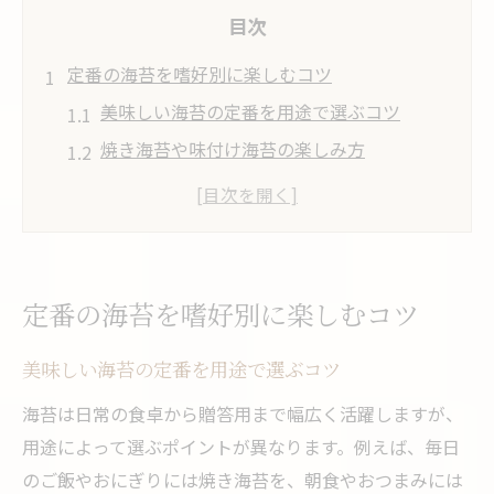
目次
定番の海苔を嗜好別に楽しむコツ
美味しい海苔の定番を用途で選ぶコツ
焼き海苔や味付け海苔の楽しみ方
本当に美味しい海苔を見極める基準とは
人気の海苔ランキングを活用した選び方
老舗や有名メーカーの定番海苔の魅力解説
老舗伝統が光る海苔の魅力に迫る
定番の海苔を嗜好別に楽しむコツ
海苔の老舗が守る伝統製法の秘密
美味しい海苔の定番を用途で選ぶコツ
有名メーカーと海苔御三家の特徴比較
老舗ランキング上位の美味しい海苔とは
海苔は日常の食卓から贈答用まで幅広く活躍しますが、
用途によって選ぶポイントが異なります。例えば、毎日
歴史が息づく定番海苔の魅力を探る
のご飯やおにぎりには焼き海苔を、朝食やおつまみには
受け継がれる老舗の海苔づくりのこだわり