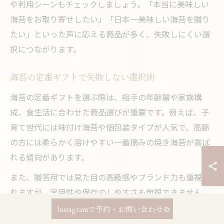
や利用シーンもチェックしましょう。「本当に美味しい
海苔をお取り寄せしたい」「日本一美味しい海苔を贈り
たい」といった声に応える商品が多く、失敗しにくい選
択につながります。
海苔の定番ギフトで失敗しない選択術
海苔の定番ギフトを選ぶ際は、相手の年齢層や家族構
成、食生活に合わせた商品選びが重要です。例えば、子
育て世代には味付け海苔や個包装タイプが人気で、高齢
の方には柔らかく溶けやすい一番摘みの焼き海苔が喜ば
れる傾向があります。
また、贈答用では見た目の高級感やブランド力も重視さ
れますが、実用性や保存のしやすさも無視できません。
賞味期限やパッケージの密閉性、開封後の保存方法な
Instagramで予約・お問い合わせ
ど、細やかな配慮が贈り物の満足度を高めます。