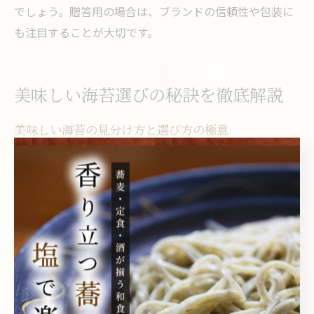
でしょう。贈答用の場合は、ブランドの信頼性や包装に
も注目することが大切です。
美味しい海苔選びの秘訣を徹底解説
美味しい海苔の見分け方と選び方の極意
美味しい海苔を選ぶ際の最大のポイントは「色艶」「香
り」「歯切れ」に注目することです。色が黒くて艶があ
り、手触りがしっとりとしているものは高品質の証とい
われています。また、開封した瞬間に磯の香りが広がる
ものは新鮮な証拠です。
さらに、パリッとした歯切れの良さも重要です。焼き海
苔の場合、湿気に弱いため、保存状態や開封後の取り扱
いにも注意が必要です。失敗例として、湿気た海苔を選