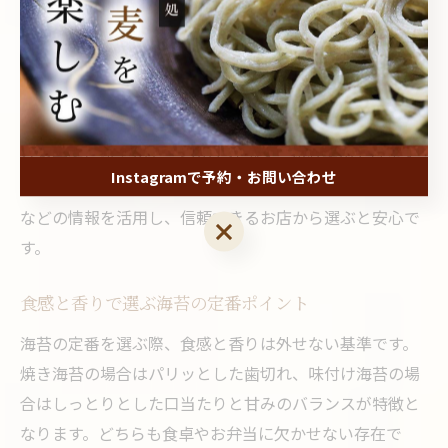
んでしまうと、せっかくの料理も台無しになってしまう
ことがあります。
実際に試食してみるのもおすすめですが、贈答用やお取
り寄せの場合は、老舗や有名メーカーの評価やランキン
グを参考に選ぶのも一つの方法です。初心者の方はまず
Instagramで予約・お問い合わせ
「焼き海苔ランキング」や「美味しい海苔ランキング」
などの情報を活用し、信頼できるお店から選ぶと安心で
Instagramで予約・お問い合わせ
す。
食感と香りで選ぶ海苔の定番ポイント
海苔の定番を選ぶ際、食感と香りは外せない基準です。
焼き海苔の場合はパリッとした歯切れ、味付け海苔の場
合はしっとりとした口当たりと甘みのバランスが特徴と
なります。どちらも食卓やお弁当に欠かせない存在で