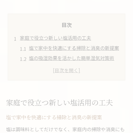
目次
家庭で役立つ新しい塩活用の工夫
塩で家中を快適にする掃除と消臭の新提案
塩の吸湿効果を活かした簡単湿気対策術
不要な塩を再利用する家庭内アイデア集
塩の安全な保存と毎日の暮らしの活用法
塩の結晶作り方で子どもと楽しむ実験体験
塩の結晶化技術が広げる可能性
家庭で役立つ新しい塩活用の工夫
塩の結晶作り方と素材開発への広がり
塩で家中を快適にする掃除と消臭の新提案
塩結晶技術が生み出す新素材の現場事例
塩の微細構造が与える食品への影響とは
塩は調味料としてだけでなく、家庭内の掃除や消臭にも