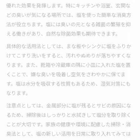
優れた効果を発揮します。特にキッチンや浴室、玄関な
結晶化で実現する塩の保存性と品質向上
どの臭いが気になる場所では、塩を使った簡単な消臭方
塩結晶の魅力と家庭でもできる活用方法
法が役立ちます。塩には臭いの元となる雑菌の繁殖を抑
いらない塩の使い道と再利用法
える働きがあり、自然な除菌効果も期待できます。
不要な塩の賢い再利用と環境への配慮
具体的な活用法としては、まな板やシンクに塩をふりか
塩で作る消臭剤や除湿剤の簡単な作り方
けてこすり洗いをすると、汚れやぬめりが落ちやすくな
塩の使い道を広げる掃除・園芸への応用
ります。また、靴箱や冷蔵庫の隅に小皿に入れた塩を置
塩の再利用で家庭ごみを減らす実践知識
くことで、嫌な臭いを吸着し空気をさわやかに保てま
塩の保存方法と安全な再利用のポイント
す。塩は水分を吸収する性質もあるため、湿気対策にも
健康維持に役立つ塩の保存知識
なります。
塩の品質と保存が健康を守る理由とは
注意点としては、金属部分に塩が残るとサビの原因にな
体に一番いい塩の選び方と保存の工夫
るため、掃除後はしっかりと水拭きして塩分を取り除く
10年前の塩は使えますか？安全性を解説
ことが大切です。家族の健康や環境に配慮した掃除・消
臭法として、塩の新しい活用を日常に取り入れてみては
塩の保存状態がもたらす健康リスク回避法