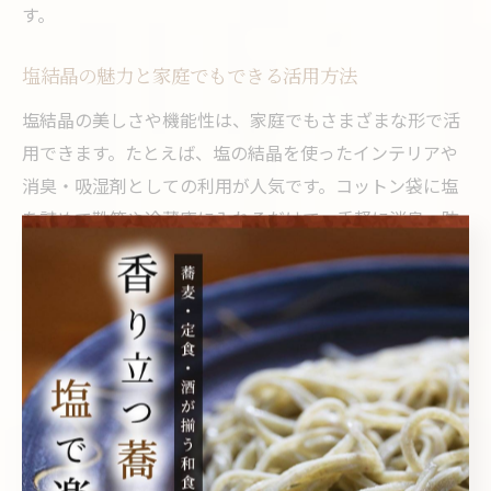
す。
塩結晶の魅力と家庭でもできる活用方法
塩結晶の美しさや機能性は、家庭でもさまざまな形で活
用できます。たとえば、塩の結晶を使ったインテリアや
消臭・吸湿剤としての利用が人気です。コットン袋に塩
を詰めて靴箱や冷蔵庫に入れるだけで、手軽に消臭・防
湿効果が得られます。
さらに、いらなくなった塩は掃除にも活用可能です。ま
な板や鍋に塩を振ってこすれば、研磨剤代わりになり、
汚れや臭いを落とすのに役立ちます。料理以外の幅広い
用途を知ることで、塩を無駄なく使い切ることができま
す。
家庭で塩結晶を扱う際は、湿気を避けて保管し、使い道