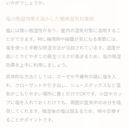
いかがでしょうか。
塩の種類ごとの最適な保存方法を紹介
溶融塩電解が生む産業応用の未来
塩の吸湿効果を活かした簡単湿気対策術
溶融塩電解が拓く環境技術の新潮流
塩には強い吸湿性があり、室内の湿気対策に活用するこ
塩の電解技術で進化するエネルギー生産
とができます。特に梅雨時や結露が気になる季節には、
溶融塩炉の長所と課題をわかりやすく解説
塩を使った手軽な除湿方法が注目されています。湿度が
塩を利用した資源循環と社会実装の可能性
高いとカビやダニの発生リスクが高まるため、塩の吸湿
溶融塩電解で注目される金属精製の最前線
効果を上手に利用しましょう。
古い塩を安心して活かす方法
具体的な方法としては、ガーゼや不織布の袋に塩を入
古い塩の見分け方と安全な活用アイデア
れ、クローゼットや引き出し、シューズボックスなど湿
長期保存した塩の再利用ポイントを解説
気がこもりやすい場所に置くだけでOKです。小皿やカッ
古い塩でも安心して使うための保存技術
プに塩を入れておくだけでも、周囲の空気中の水分を吸
収してくれます。吸湿後の塩は固まるため、時々交換す
塩の劣化サインと賢い使い切りの工夫例
ることがポイントです。
不要な塩を無駄なく使う実践知識まとめ