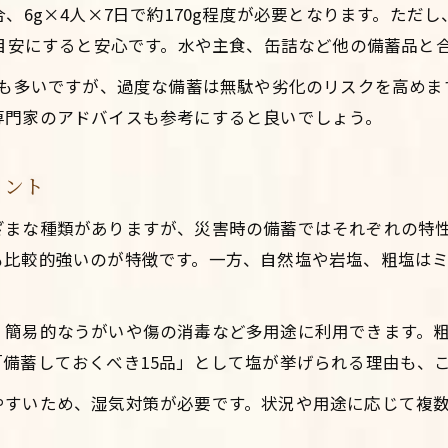
、6g×4人×7日で約170g程度が必要となります。ただ
20年前の塩は使える？備蓄時の注意点
を目安にすると安心です。水や主食、缶詰など他の備蓄品と
古い塩の安全性を見極める判断基準
方も多いですが、過度な備蓄は無駄や劣化のリスクを高め
未開封と開封後で異なる塩の保存状態
専門家のアドバイスも参考にすると良いでしょう。
塩の賞味期限と品質劣化のサインとは
湿気や固まりがある塩の扱い方の注意点
イント
長期保管した塩の安全確認と使い方
ざまな種類がありますが、災害時の備蓄ではそれぞれの特
防災による塩と砂糖の賢い備蓄アイデア
も比較的強いのが特徴です。一方、自然塩や岩塩、粗塩は
塩と砂糖を同時に備蓄するメリット
防災備蓄で活用したい塩の選び方
、簡易的なうがいや傷の消毒など多用途に利用できます。
塩と砂糖の保存法で長期備蓄を実現
備蓄しておくべき15品」として塩が挙げられる理由も、
調味料の備蓄バランスで無駄を防ぐコツ
やすいため、湿気対策が必要です。状況や用途に応じて複
塩・砂糖をローリングストックする方法
賞味期限切れ塩の安全な見分け方とは