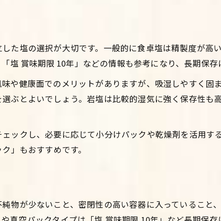
塩の賞味期限と実際の安全性の違い
見た目やにおいで判断する塩の品質
立した塩の選択が大切です。一般的に食卓塩は精製度が高
賞味期限切れの塩を再利用する際の注意
「塩 賞味期限 10年」などの情報も参考になり、長期保
固まった塩が安全かどうかの見極め方
塩の保存環境と劣化リスクを知ろう
風味や健康面でのメリットがありますが、吸湿しやすく固
を選ぶとよいでしょう。岩塩は比較的湿気に強く保存性も
家族を守るための塩のローリングストック入門
塩のローリングストックで備蓄を無駄なく
チェックし、必要に応じて小分けパックや乾燥剤を活用す
日常使いと非常用を両立する塩の管理法
Instagramで予約・お問い合わせ
Instagramで予約・お問い合わせ
ック」もおすすめです。
家族分の塩を計画的に消費するコツ
塩の消費ペースに合わせた備蓄更新術
無理なく続ける塩のローリングストック方法
不純物が少ないこと、密閉性の高い容器に入っていること
や真空パックタイプは「塩 賞味期限 10年」など長期保