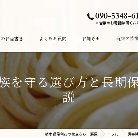
090-5348-6
※営業のお電話は固くお
夜のお品書き
よくある質問
お知らせ
当店の特
ランチ
ディナー
族を守る選び方と長期
居酒屋
説
酒
夜中
栃木県足利市の蕎麦なら千勝屋
コラム
災害