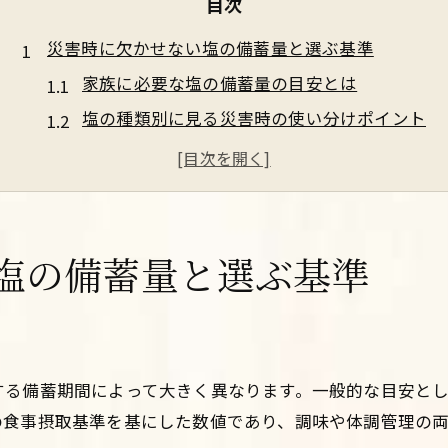
目次
災害時に欠かせない塩の備蓄量と選ぶ基準
家族に必要な塩の備蓄量の目安とは
塩の種類別に見る災害時の使い分けポイント
備蓄に最適な塩の選び方と保存性比較
長期保存できる塩の特徴と選定基準
災害備蓄で失敗しない塩の管理方法
体調管理に役立つ塩の長期保存術を伝授
塩の備蓄量と選ぶ基準
体調維持に不可欠な塩の正しい保存方法
湿気に強い塩の保管術と長期保存の工夫
塩の保存期間を伸ばす乾燥剤活用法
る備蓄期間によって大きく異なります。一般的な目安として
食卓塩や自然塩の長持ち保存ポイント
の食事摂取基準を基にした数値であり、調味や体調管理の
長期備蓄に適した塩の保管容器の選び方