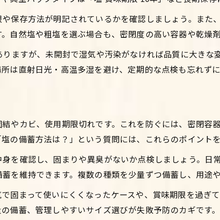
限や保存方法が明記されているかを確認しましょう。また
す。自然塩や粗塩を選ぶ場合も、密閉度の高い容器や乾燥
もありますが、未開封で湿気や汚染がなければ品質に大きな
場所は直射日光・高温多湿を避け、定期的な点検も忘れず
固結やカビ、使用期限切れです。これを防ぐには、密閉容
「塩の備蓄方法は？」という質問には、これらのポイント
中身を確認し、固まりや異臭がないか点検しましょう。日
備蓄を維持できます。複数の種類を少量ずつ備蓄し、用途
気で固まって使いにくくなったケースや、賞味期限を過ぎ
量の備蓄、管理しやすいサイズ選びが失敗予防のカギです