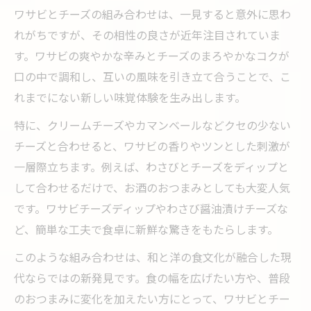
チーズとワサビのバランスが新世界を創造
ワサビとチーズの組み合わせは、一見すると意外に思わ
ワサビとチーズが奏でる和洋の味覚革命
れがちですが、その相性の良さが近年注目されていま
ワサビチーズで楽しむ新感覚おつまみ体験
す。ワサビの爽やかな辛みとチーズのまろやかなコクが
口の中で調和し、互いの風味を引き立て合うことで、こ
チーズとワサビを活用した創作レシピの魅
れまでにない新しい味覚体験を生み出します。
力
ワサビの健康効果とチーズとの相性解説
特に、クリームチーズやカマンベールなどクセの少ない
チーズと合わせると、ワサビの香りやツンとした刺激が
ワサビの健康効果とチーズの相乗作用に注
一層際立ちます。例えば、わさびとチーズをディップと
目
して合わせるだけで、お酒のおつまみとしても大変人気
チーズとワサビの組み合わせが体に与える
です。ワサビチーズディップやわさび醤油漬けチーズな
利点
ど、簡単な工夫で食卓に新鮮な驚きをもたらします。
ワサビは体にいい？チーズとの相性を検証
このような組み合わせは、和と洋の食文化が融合した現
健康志向にもおすすめなワサビチーズの理
代ならではの新発見です。食の幅を広げたい方や、普段
由
のおつまみに変化を加えたい方にとって、ワサビとチー
ワサビで健康的なおつまみをチーズと共に