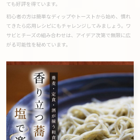
ても好評を得ています。
初心者の方は簡単なディップやトーストから始め、慣れ
てきたら応用レシピにもチャレンジしてみましょう。ワ
サビとチーズの組み合わせは、アイデア次第で無限に広
がる可能性を秘めています。
ワサビの健康効果とチーズとの相性解
説
ワサビの健康効果とチーズの相乗作用に注目
ワサビは古くから日本の食文化に欠かせない香辛料とし
て知られていますが、実は健康面でもさまざまな効果が
期待されています。ワサビに含まれるイソチオシアネー
ト類には抗菌作用や抗酸化作用があり、体内の健康維持