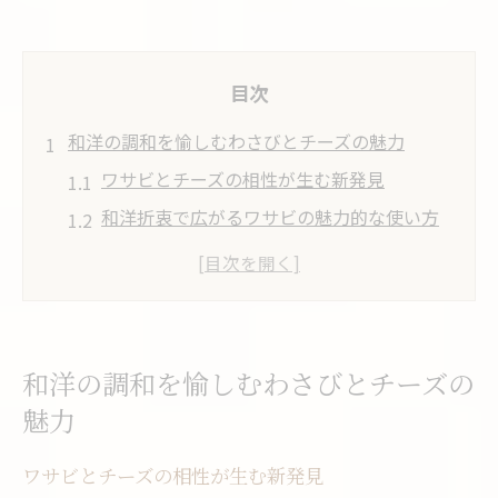
目次
和洋の調和を愉しむわさびとチーズの魅力
ワサビとチーズの相性が生む新発見
和洋折衷で広がるワサビの魅力的な使い方
チーズとワサビが引き出す味覚の奥深さ
ワサビ入りチーズで食卓がより豊かに変化
ワサビとチーズの組み合わせがもたらす驚
き
和洋の調和を愉しむわさびとチーズの
チーズとワサビが生み出す新しい味覚世界
魅力
ワサビがチーズに与える刺激的なアクセン
ト
ワサビとチーズの相性が生む新発見