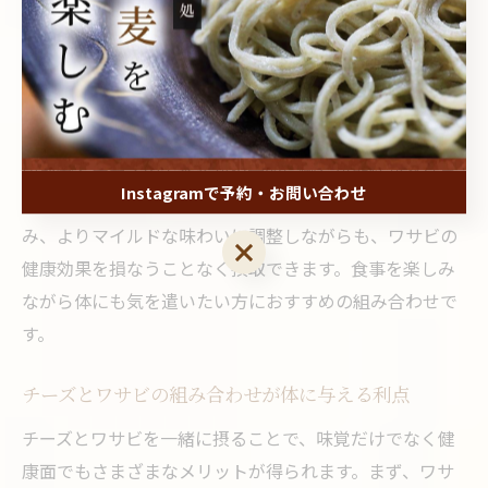
に役立つとされています。一方、チーズにはたんぱく質
やカルシウム、ビタミン類が豊富で、栄養バランスの面
からも優れた食材です。
この二つの食材を組み合わせることで、ワサビの持つ健
康成分とチーズの栄養素が相乗的に働く可能性がありま
Instagramで予約・お問い合わせ
す。例えば、チーズの脂質がワサビの辛み成分を包み込
み、よりマイルドな味わいに調整しながらも、ワサビの
Instagramで予約・お問い合わせ
健康効果を損なうことなく摂取できます。食事を楽しみ
ながら体にも気を遣いたい方におすすめの組み合わせで
す。
チーズとワサビの組み合わせが体に与える利点
チーズとワサビを一緒に摂ることで、味覚だけでなく健
康面でもさまざまなメリットが得られます。まず、ワサ