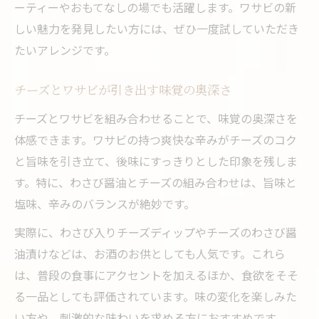
大
ーティーやおもてなしの場でも活躍します。ワサビの新
ワサビとクリームチーズの絶品ディップ活
しい魅力を発見したい方には、ぜひ一度試していただき
用法
たいアレンジです。
チーズとワサビを使った意外なスイーツ体験
チーズとワサビが引き出す味覚の奥深さ
ワサビとチーズが織りなす新感覚スイーツ
チーズとワサビを組み合わせることで、味覚の奥深さを
ワサビチーズケーキなど斬新デザートに挑
体感できます。ワサビの持つ爽快な辛みがチーズのコク
戦
と旨味を引き立て、後味にすっきりとした印象を残しま
意外性が光るワサビチーズスイーツの魅力
す。特に、わさび醤油とチーズの組み合わせは、旨味と
チーズとワサビを使ったおもてなしスイー
塩味、辛みのバランスが絶妙です。
ツ
実際に、わさび入りチーズディップやチーズのわさび醤
ワサビとチーズで広がる甘辛デザート体験
油漬けなどは、お酒のお供としても人気です。これら
は、普段の食事にアクセントを加えるほか、食欲をそそ
る一品としても評価されています。味の変化を楽しみた
い方や、刺激的な味わいを求める方におすすめです。