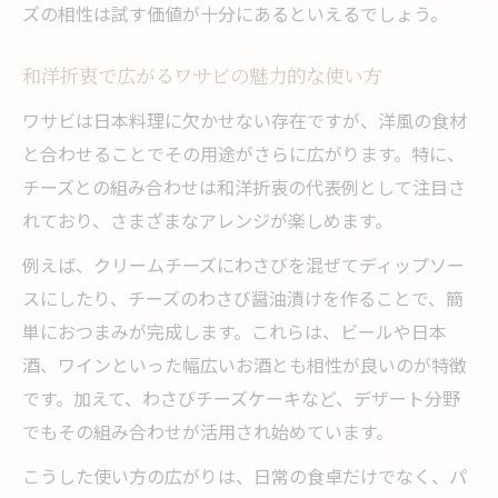
ズの相性は試す価値が十分にあるといえるでしょう。
楽しむ
おつまみにおすすめチーズわさび簡単レシピ
和洋折衷で広がるワサビの魅力的な使い方
ワサビとチーズの簡単おつまみレシピ紹介
ワサビは日本料理に欠かせない存在ですが、洋風の食材
お酒に合うワサビチーズおつまみの作り方
と合わせることでその用途がさらに広がります。特に、
ワサビチーズレシピで時短おつまみを実現
チーズとの組み合わせは和洋折衷の代表例として注目さ
ワサビとチーズが主役の手軽なおつまみ集
れており、さまざまなアレンジが楽しめます。
チーズとワサビを活かした簡単絶品レシピ
例えば、クリームチーズにわさびを混ぜてディップソー
クリームチーズとわさびディップで食卓革命
スにしたり、チーズのわさび醤油漬けを作ることで、簡
ワサビ入りクリームチーズディップの魅力
単におつまみが完成します。これらは、ビールや日本
クリームチーズとワサビが創る新定番ディ
酒、ワインといった幅広いお酒とも相性が良いのが特徴
ップ
です。加えて、わさびチーズケーキなど、デザート分野
でもその組み合わせが活用され始めています。
ワサビディップで広がるチーズの楽しみ方
わさびチーズディップでおつまみの幅が拡
こうした使い方の広がりは、日常の食卓だけでなく、パ