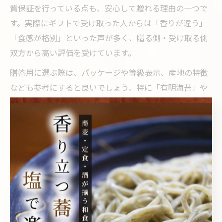
質保証を行っている点も、安心して贈れる理由の一つで
す。実際にギフトで受け取った人からは「香りが違う」
「食感が格別」といった声が多く、贈る側・受け取る側
双方から高い評価を受けています。
贈答用に選ぶ際は、パッケージや等級表示、産地の特徴
なども参考にすると良いでしょう。特に「有明海苔」や
「東京海苔組合」など、産地ブランドを重視する方も増
えています。
安い海苔との比較でわかる海苔組合の役割
安価な海苔と高級海苔の大きな違いは、品質管理体制と
流通過程にあります。海苔組合は、生産から出荷まで一
貫して品質を管理し、基準を満たさない海苔は市場に出
さない徹底した体制を敷いています。