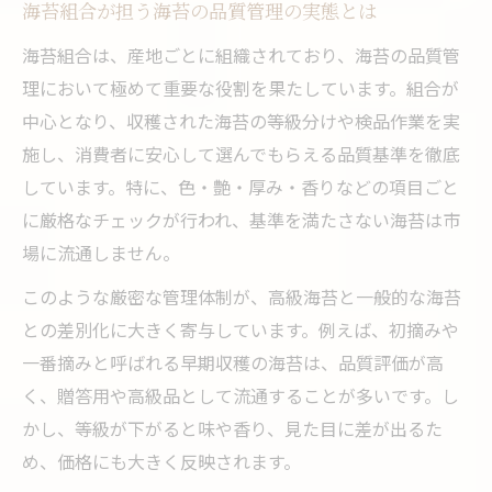
高級海苔と一般海苔の品質基準の違いを解
海苔組合が担う海苔の品質管理の実態とは
説
海苔組合は、産地ごとに組織されており、海苔の品質管
海苔組合による高級海苔の選別方法の実際
理において極めて重要な役割を果たしています。組合が
海苔業界で注目される等級と価格の関係性
中心となり、収穫された海苔の等級分けや検品作業を実
高級海苔が贈答品やギフトで選ばれる理由
施し、消費者に安心して選んでもらえる品質基準を徹底
しています。特に、色・艶・厚み・香りなどの項目ごと
安い海苔との比較でわかる海苔組合の役割
に厳格なチェックが行われ、基準を満たさない海苔は市
全国海苔組合が担う海苔の流通と評価の役割
場に流通しません。
全国海苔組合が支える海苔流通の仕組み
このような厳密な管理体制が、高級海苔と一般的な海苔
海苔組合による海苔評価基準の制定方法
との差別化に大きく寄与しています。例えば、初摘みや
全海苔漁連が果たす海苔業界の連携強化
一番摘みと呼ばれる早期収穫の海苔は、品質評価が高
海苔組合が流通と品質保証に与える影響
く、贈答用や高級品として流通することが多いです。し
全国海苔組合の実績と業界内での信頼性
かし、等級が下がると味や香り、見た目に差が出るた
初摘み海苔と等級が生む価格の理由を知る
め、価格にも大きく反映されます。
初摘み海苔が高級とされる理由を解説