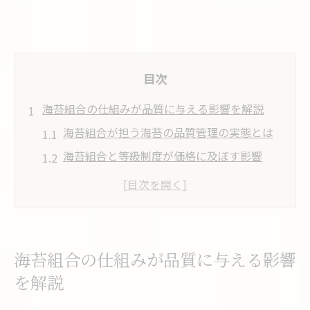
目次
海苔組合の仕組みが品質に与える影響を解説
海苔組合が担う海苔の品質管理の実態とは
海苔組合と等級制度が価格に及ぼす影響
海苔組合の役割と全国海苔業界の特徴を解
説
海苔組合が守る産地ごとの品質基準の違い
海苔組合と海苔業界の信頼性向上の取り組
海苔組合の仕組みが品質に与える影響
み
を解説
高級海苔と一般品の違いと海苔業界の現状