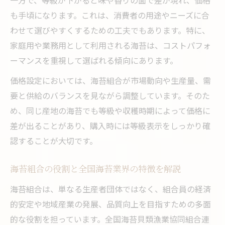
贈答用に人気の海苔業界おすすめポイント
も手頃になります。これは、消費者の用途やニーズに合
海苔の産地や組合ごとの特徴と注目ポイント
わせて選びやすくするための工夫でもあります。特に、
海苔組合ごとに異なる産地の品質へのこだ
家庭用や業務用として利用される海苔は、コストパフォ
わり
ーマンスを重視して選ばれる傾向にあります。
全国の海苔組合が誇る産地ごとの特徴を紹
価格設定においては、海苔組合が市場動向や生産量、需
介
要と供給のバランスを見ながら調整しています。そのた
海苔組合と産地が生み出す味や香りの違い
め、同じ産地の海苔でも等級や収穫時期によって価格に
注目される海苔組合発の最新品質基準とは
差が出ることがあり、購入時には等級表示をしっかり確
海苔組合選びで失敗しない産地の見極め方
認することが大切です。
海苔組合の役割と全国海苔業界の特徴を解説
海苔組合は、単なる生産者団体ではなく、組合員の経済
的安定や地域産業の発展、品質向上を目指すための多面
的な役割を担っています。全国海苔貝類漁業協同組合連