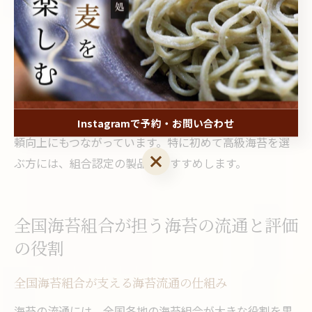
一方で、安い海苔は基準が緩やかで、厚みや色、香りに
ばらつきが見られることが多いです。組合を通さない流
通や、等級分けが曖昧なケースもあり、消費者が品質を
見極めるのが難しくなるリスクも存在します。
海苔組合が果たす役割は、消費者に安心・安全な海苔を
届けるとともに、生産者の安定した収入や業界全体の信
Instagramで予約・お問い合わせ
頼向上にもつながっています。特に初めて高級海苔を選
Instagramで予約・お問い合わせ
ぶ方には、組合認定の製品をおすすめします。
全国海苔組合が担う海苔の流通と評価
の役割
全国海苔組合が支える海苔流通の仕組み
海苔の流通には、全国各地の海苔組合が大きな役割を果