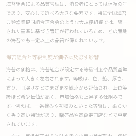
海苔組合による品質管理は、消費者にとっては信頼の証
海苔組合による等級分けと価格決定の仕組
であり、安心して選べる大きな要素です。特に全国海苔
み
貝類漁業協同組合連合会のような大規模組織では、統一
海苔の等級が贈答品選びに与える影響とは
された基準に基づき管理が行われているため、どの産地
海苔組合が守る初摘み品質基準と流通の工
の海苔でも一定以上の品質が保たれています。
夫
海苔組合と等級制度が価格に及ぼす影響
等級と産地で変わる海苔の味と価格の差
贈答品に選ばれる海苔の魅力と選び方のコツ
海苔の価格は、海苔組合が設定する等級制度や品質基準
によって大きく左右されます。等級は、色、艶、厚さ、
贈答用海苔が選ばれる品質と海苔組合の関
香り、口溶けなどさまざまな観点から評価され、上位等
係
級ほど希少価値が高く、市場価格も上昇する仕組みで
海苔の等級や初摘みが贈答品に適する理由
す。例えば、一番摘みや初摘みといった等級は、柔らか
海苔組合監修の高品質海苔が贈答に最適な
く香り高い特徴があり、贈答品や高級寿司店などで重宝
訳
されています。
失敗しない贈答用海苔の選び方と海苔組合
一方で、等級が下がると味や香りの面で差が現れ、価格