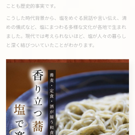
ことも歴史的事実です。
こうした時代背景から、塩をめぐる民話や言い伝え、清
めの儀式など、塩にまつわる多様な文化が各地で生まれ
ました。現代では考えられないほど、塩が人々の暮らし
と深く結びついていたことがわかります。
古代から現代へ続く塩文化の変遷とは
塩文化の伝承が生活様式に与えた変化を解説
塩は古代から人々の生活の核となってきた調味料であ
り、単なる味付けを超えた存在です。塩が伝承されてき
た背景には、保存や防腐の役割が大きく、これが食生活
や保存技術に革命をもたらしました。たとえば、魚や野
菜の塩漬けは日本各地で発展し、季節を問わず食材を楽