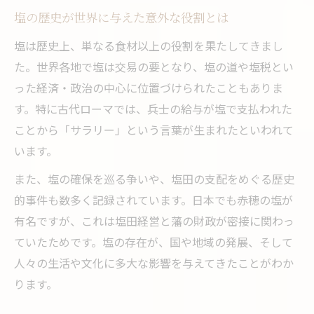
究
塩の歴史が世界に与えた意外な役割とは
塩田制度が変化した背景とその影響
塩は歴史上、単なる食材以上の役割を果たしてきまし
塩田制度の変遷がもたらした社会的影響
た。世界各地で塩は交易の要となり、塩の道や塩税とい
塩田禁止の理由と塩文化への波及効果
った経済・政治の中心に位置づけられたこともありま
す。特に古代ローマでは、兵士の給与が塩で支払われた
塩業制度改革が地域社会に及ぼした変化
ことから「サラリー」という言葉が生まれたといわれて
塩田の廃止と新たな塩づくりの模索
います。
塩田制度の歴史背景を現代の視点で解説
また、塩の確保を巡る争いや、塩田の支配をめぐる歴史
塩の神話や清め文化を受け継ぐ意義
的事件も数多く記録されています。日本でも赤穂の塩が
塩の神話が日本文化に根付いた理由を探る
有名ですが、これは塩田経営と藩の財政が密接に関わっ
盛り塩や清めの風習に込められた意味とは
ていたためです。塩の存在が、国や地域の発展、そして
塩を使う儀式が今に伝える文化的メッセー
人々の生活や文化に多大な影響を与えてきたことがわか
ジ
ります。
神話や民俗に見る塩の象徴的な役割