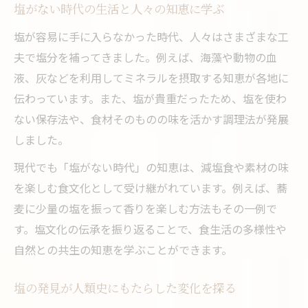
現代でも残る塩の清め文化の価値を考察
塩がない時代の生活と人々の知恵に学ぶ
現代語やネットスラングに見る塩の新たな意味
塩が容易に手に入らなかった時代、人々はさまざまな工
ネットスラングで使われる塩の意味を解説
夫で塩分を補ってきました。例えば、海藻や動物の血
現代語で広がる塩の比喩的な使い方を考察
液、灰などを利用してミネラルを摂取する知恵が各地に
伝わっています。また、塩が貴重だったため、塩を使わ
日常会話やSNSでの塩の新たな表現に注目
ない保存法や、食材そのものの味を活かす調理法が発展
伝統文化とネットスラングの塩の違いとは
しました。
塩の多様な意味が現代社会に生きる理由
現代でも「塩がない時代」の知恵は、減塩食や素材の味
を楽しむ食文化として受け継がれています。例えば、蕎
麦に少量の塩を振って香りを楽しむ方法もその一例で
す。塩文化の伝承を振り返ることで、食生活の多様性や
自然との共生の知恵を学ぶことができます。
塩の発見が人類史にもたらした変化を探る