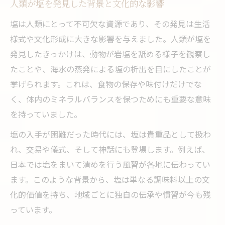
説
人類が塩を発見した背景と文化的な影響
塩田が発展しにくかった気候と制度の背景
塩は人類にとって不可欠な資源であり、その発見は生活
塩の歴史から見る日本独自の製塩技術の工
様式や文化形成に大きな影響を与えました。人類が塩を
夫
発見したきっかけは、動物が岩塩を舐める様子を観察し
たことや、海水の蒸発による塩の析出を目にしたことが
塩田制度が禁止された経緯とその社会的要
挙げられます。これは、食物の保存や味付けだけでな
因
く、体内のミネラルバランスを保つためにも重要な意味
塩が貴重だった時代の生活や流通事情
を持っていました。
古代から現代へ続く塩文化の変遷とは
塩の入手が困難だった時代には、塩は貴重品として扱わ
塩文化の伝承が生活様式に与えた変化を解
れ、交易や儀式、そして神話にも登場します。例えば、
説
日本では塩をまいて清めを行う風習が各地に伝わってい
塩の伝統と現代への受け継がれ方を深掘り
ます。このような背景から、塩は単なる調味料以上の文
塩田制度や地域ごとの塩文化の違いに注目
化的価値を持ち、地域ごとに独自の伝承や慣習が今も残
塩の民俗行事が今も残る理由を考える
っています。
時代ごとの塩の使われ方と意味の変化を探