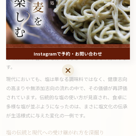
しめるようになったのです。
さらに、塩の流通や管理の歴史は社会構造にも影響を与
えました。古来より塩は貴重品とされ、塩の専売制度や
流通網の発達により、地域間での経済的なつながりが強
化されていきました。塩を巡る取り決めや税制が、暮ら
Instagramで予約・お問い合わせ
しのルールや習慣にも深く関与していたことが分かりま
す。
Instagramで予約・お問い合わせ
現代においても、塩は単なる調味料ではなく、健康志向
の高まりや無添加志向の流れの中で、その価値が再評価
されています。伝統的な塩の使い方が見直され、食卓に
多様な塩が並ぶようになったのは、まさに塩文化の伝承
が生活様式に与えた変化の一例です。
塩の伝統と現代への受け継がれ方を深掘り