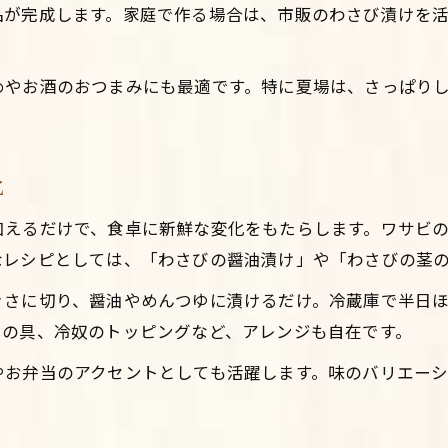
品が完成します。家庭で作る場合は、市販のわさび漬けを
ワサビの漬物で作る簡単おつまみレシピ集
ワサビの茎佃煮を使った新感覚おつまみ法
めやお酒のおつまみにも最適です。特に夏場は、さっぱり
チューブより生ワサビを活かすおつまみ術
わさびの浅漬けをアレンジした手軽な肴
ワサビ菜と漬物の相性抜群おつまみアイデア
化
わさびの醤油漬けを活かすコツ
加えるだけで、食卓に新鮮な変化をもたらします。ワサビ
ワサビの醤油漬けアレンジで深みを出す方法
なレシピとしては、「わさびの醤油漬け」や「わさびの茎
山わさびの醤油漬けと漬物の組み合わせ方
きさに切り、醤油やめんつゆに漬けるだけ。冷蔵庫で半日
ワサビの醤油漬けで食卓にアクセントを
りの具、冷奴のトッピングなど、アレンジも自在です。
ワサビ漬けと醤油漬けの違いと使い分け
やお弁当のアクセントとしても活躍します。味のバリエー
ワサビの茎めんつゆを活かした醤油漬け活用
わさび菜や新芽のひと味違う食べ方
ワサビ菜を使った漬物レシピの発見