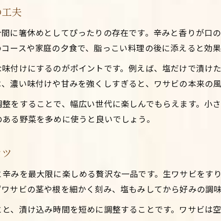
の工夫
ワサビの新芽漬けで加える春の香り
合間に箸休めとしてぴったりの存在です。辛みと香りが口
わさび菜リュウジ流アレンジを試す楽しみ
のコースや家庭の夕食で、脂っこい料理の後に添えると効果
ワサビの新芽と茎で作る創作料理のコツ
ワサビ菜の辛みを活かしたひと味違う食卓
な味付けにするのがポイントです。例えば、塩だけで漬け
は、濃い味付けや甘みを強くしすぎると、ワサビの本来の
ワサビの茎佃煮が生む新定番アイデア
ワサビの茎佃煮を使った絶品レシピ提案
調整をすることで、幅広い世代に楽しんでもらえます。小
のある野菜を多めに使うと良いでしょう。
ワサビの茎で作る佃煮の簡単な作り方
Instagramで予約・お問い合わせ
Instagramで予約・お問い合わせ
ワサビ佃煮でご飯やおつまみに新しい風味を
コツ
ワサビの漬物と佃煮の組み合わせを楽しむ
ワサビの茎佃煮で毎日の食卓に変化を
と辛みを最大限に楽しめる贅沢な一品です。生ワサビをす
ずワサビの茎や根を細かく刻み、塩もみしてから好みの調
とと、漬け込み時間を短めに調整することです。ワサビは