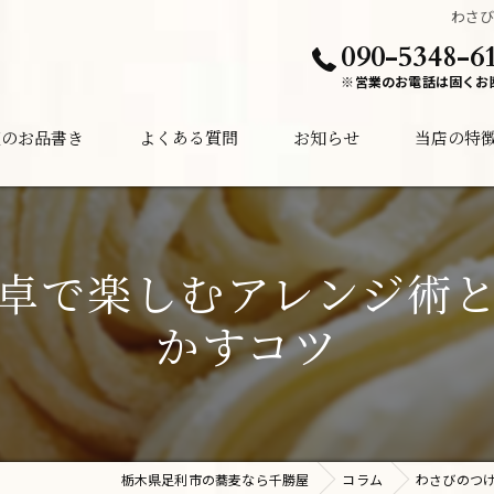
わさ
090-5348-6
※営業のお電話は固くお
夜のお品書き
よくある質問
お知らせ
当店の特
ランチ
ディナー
卓で楽しむアレンジ術
居酒屋
かすコツ
酒
夜中
栃木県足利市の蕎麦なら千勝屋
コラム
わさびのつ