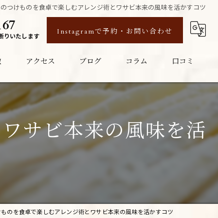
びのつけものを食卓で楽しむアレンジ術とワサビ本来の風味を活かすコツ
167
Instagramで予約・お問い合わせ
断りいたします
徴
アクセス
ブログ
コラム
口コミ
とワサビ本来の風味を活
けものを食卓で楽しむアレンジ術とワサビ本来の風味を活かすコツ