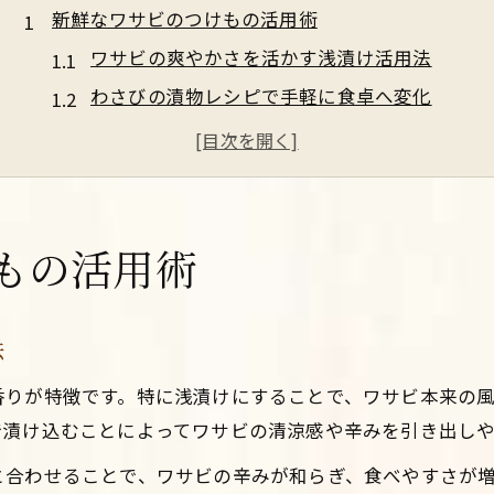
新鮮なワサビのつけもの活用術
ワサビの爽やかさを活かす浅漬け活用法
わさびの漬物レシピで手軽に食卓へ変化
ワサビのつけもので箸休めにおすすめの工夫
生ワサビを使ったつけものの作り方とコツ
毎日飽きないワサビのつけものアレンジ術
食卓を彩るわさび漬けの楽しみ方
もの活用術
ワサビ漬けをおしゃれに盛り付けるコツ
わさびの風味を最大限引き出す食べ合わせ
法
ワサビ漬けで家族が喜ぶアレンジアイデア
香りが特徴です。特に浅漬けにすることで、ワサビ本来の
わさびの漬物で彩る毎日の食卓アレンジ術
で漬け込むことによってワサビの清涼感や辛みを引き出しや
ワサビの茎や新芽の組み合わせで味に変化を
と合わせることで、ワサビの辛みが和らぎ、食べやすさが
おつまみに最適なワサビの簡単レシピ