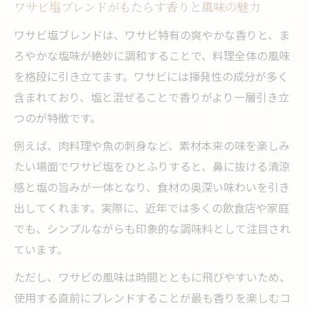
生わさびとチューブワサビの違いとは
ワサビ塩ブレンドがもたらす香りと風味の魅力
ワサビ塩で素材の旨味が引き立つ理由
ワサビ塩ブレンドは、ワサビ特有の爽やかな香りと、ま
ワサビ塩は何に使うものなのかを解説
ろやかな塩味が絶妙に調和することで、料理全体の風味
を格段に引き立てます。ワサビには揮発性の成分が多く
ワサビの奥深い香りが料理に与える影響
含まれており、塩と混ぜることで香りがより一層引き立
手軽にできるワサビ塩の混ぜ方と活用術
つのが特徴です。
ワサビ塩の作り方とおすすめの混ぜ方
例えば、肉料理や魚の刺身など、素材本来の味を楽しみ
簡単にできるワサビ塩の活用アイデア集
たい場面でワサビ塩をひとふりすると、鼻に抜ける清涼
ワサビ塩おにぎりの美味しい作り方紹介
感と塩の旨みが一体となり、食材の奥深い味わいを引き
ワサビ塩の使い方で料理が格段に変わる
出してくれます。実際に、近年では多くの飲食店や家庭
業務スーパーのワサビ塩活用法もチェック
でも、シンプルながらも印象的な調味料として注目され
健康意識が高まるワサビ塩の魅力解説
ています。
ワサビ塩の抗菌作用と健康メリット
ただし、ワサビの風味は時間とともに飛びやすいため、
ワサビは抗がん剤になるかを徹底解説
使用する直前にブレンドすることが最も香りを楽しむコ