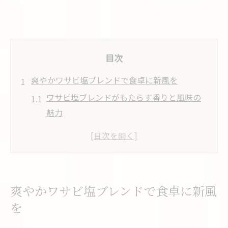
目次
爽やかワサビ塩ブレンドで食卓に新風を
ワサビ塩ブレンドがもたらす香りと風味の
魅力
日常の料理にワサビ塩を取り入れるコツ
ワサビ塩で食卓が華やぐ新しい楽しみ方
ワサビの爽快感と塩の旨みが引き立つ理由
ワサビ塩のおいしいお塩選びのポイント
爽やかワサビ塩ブレンドで食卓に新風
毎日の料理を引き立てるワサビの奥深さ
を
ワサビの抗菌作用と健康的な活用法