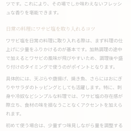
ワサビ塩で美肌や健康をサポートする方法
ツです。これにより、その場でしか味わえないフレッシ
ワサビ塩が食欲増進に役立つ理由とは
ュな香りを堪能できます。
生わさびとチューブの効果比較ポイント
日常の料理にワサビ塩を取り入れるコツ
わさび塩おにぎりから広がる新しい味覚
ワサビ塩を日常の料理に取り入れる際は、まず料理の仕
ワサビ塩おにぎりで感じる新たな美味しさ
上げに少量をふりかけるのが基本です。加熱調理の途中
ワサビ塩とご飯の意外な相性を発見
で加えるとワサビの風味が飛びやすいため、調理後や盛
人気のワサビ塩おにぎりアレンジ術
り付けのタイミングで使うのがポイントとなります。
ワサビ塩おにぎりに合う食材の選び方
具体的には、天ぷらや唐揚げ、焼き魚、さらにはおにぎ
ワサビ塩を使った簡単おにぎりレシピ紹介
りやサラダのトッピングとしても活躍します。特に、刺
刺身や肉料理も楽しめる万能ワサビ塩活用法
身や冷奴などシンプルな料理では、ワサビ塩の存在感が
刺身にワサビ塩を合わせる美味しさの理由
際立ち、食材の味を損なうことなくアクセントを加えら
肉料理の旨みを引き立てるワサビ塩の力
れます。
ワサビ塩で広がるレシピのバリエーション
初めて使う場合は、少量ずつ味見しながら量を調整する
ワサビ塩の万能性を活かした調理のコツ