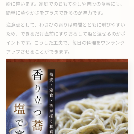
妙に整います。家庭でのおもてなしや普段の食事にも、
簡単に華やかさをプラスできるのが魅力です。
注意点として、わさびの香りは時間とともに飛びやすい
ため、できるだけ直前にすりおろして塩と混ぜるのがポ
イントです。こうした工夫で、毎日の料理をワンランク
アップさせることができます。
手軽にできるワサビ塩の混ぜ方と活用
術
ワサビ塩の作り方とおすすめの混ぜ方
ワサビ塩は、ワサビの爽やかな辛味と塩のまろやかさが
絶妙に組み合わさった調味料です。基本的な作り方は、
粉末ワサビまたはすりおろしワサビと天日塩や岩塩など