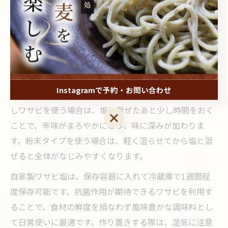
好みの塩を混ぜ合わせるだけと、とてもシンプルです。
ワサビの風味を生かすためには、塩との割合が重要で、
一般的には塩大さじ1に対してワサビ小さじ1/2程度が目
安とされています。
混ぜ方にもコツがあり、ワサビの香りを際立たせたい場
Instagramで予約・お問い合わせ
合は、食べる直前に和えるのがポイントです。すりおろ
しワサビを使う場合は、塩と混ぜたあと少し時間をおく
Instagramで予約・お問い合わせ
ことで、辛味がまろやかになり、味に深みが加わりま
す。粉末タイプを使う場合は、軽く湿らせてから塩と混
ぜると全体がなじみやすくなります。
自家製ワサビ塩は、保存容器に入れて冷蔵庫で1週間程
度保存可能です。抗菌作用が期待できるワサビを利用す
ることで、食材の鮮度を損なわず風味豊かな調味料とし
て日常使いに最適です。作り置きする際は、湿気に注意