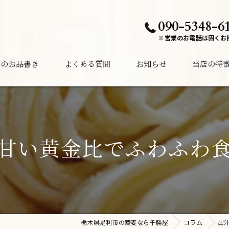
090-5348-6
※営業のお電話は固くお
夜のお品書き
よくある質問
お知らせ
当店の特
ランチ
ディナー
甘い黄金比でふわふわ
居酒屋
酒
夜中
栃木県足利市の蕎麦なら千勝屋
コラム
出