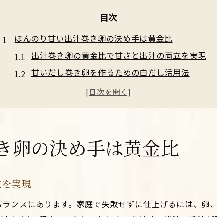
目次
ほんのり甘い出汁巻き卵の決め手は黄金比
出汁巻き卵の黄金比で甘さと出汁の両立を実現
甘いだし巻き卵を作るための白だし活用法
人気のふわふわ出汁巻き卵に仕上げるコツ
甘めの出汁巻き卵におすすめの黄金比テクニック
白だしでつくるだし巻き卵の味わい深さとは
プロも注目する甘め出汁巻き卵の極意
き卵の決め手は黄金比
プロ直伝の甘い出汁巻き卵の作り方ポイント
だし巻き卵にぴったりの白だし黄金比を追求
立を実現
甘めに仕上げるプロのだし巻き卵技法
バランスにあります。家庭で失敗せずに仕上げるには、卵
ふわふわ甘いだし巻き卵へのプロの工夫