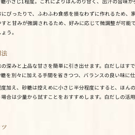
、砂糖小さじ1程度。これによりほんのり甘く、出汁の旨味
白だしで再現するプロのだし巻き卵の味
方にぴったりで、ふわふわ食感を損なわずに作れるため、
ふわっと仕上がる出汁巻き卵の裏技公開
やすと甘みが強調されるため、好みに応じて微調整が可能
ふわふわ食感の出汁巻き卵を叶える裏技集
しょう。
白だし使用で人気の出汁巻き卵を再現する方法
甘いだし巻き卵のプロ技テクニックを伝授
用法
卵3個で作るふんわりだし巻き卵のコツ
味の深みと上品な甘さを簡単に引き出せます。白だしはす
だし巻き卵をふわふわに仕上げる裏ワザ紹介
砂糖を別々に加える手間を省きつつ、バランスの良い味に仕
白だしで叶える甘いだし巻き卵の魅力
ml程度加え、砂糖は控えめに小さじ半分程度にすると、ほん
白だしが引き出す甘いだし巻き卵の深い味
う場合は少量から試すことをおすすめします。白だしの活
だし巻き卵人気の理由は白だしの活用法にあり
卵3個でもふわふわ甘いだし巻き卵を作る方法
白だしを使った甘い出汁巻き卵の新提案
コツ
甘めのだし巻き卵を白だしで簡単に再現