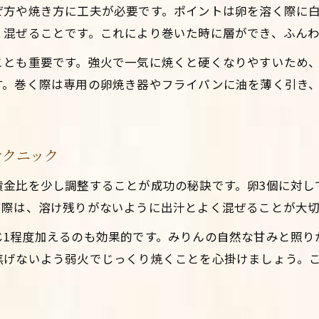
ぜ方や焼き方に工夫が必要です。ポイントは卵を溶く際に
家庭で簡単に再現できる出汁巻き卵レシピ
く混ぜることです。これにより巻いた時に層ができ、ふん
家庭でつくる甘い出汁巻き卵の黄金比レシピ
ことも重要です。強火で一気に焼くと硬くなりやすいため
白だしで簡単ふわふわ出汁巻き卵の作り方
す。巻く際は専用の卵焼き器やフライパンに油を薄く引き
人気の甘いだし巻き卵を手軽に再現する方法
卵3個で実現する甘め出汁巻き卵のコツ
だし巻き卵の味を家庭でも本格的に楽しむ秘訣
テクニック
出汁巻き卵をふんわり巻くコツとポイント
比を少し調整することが成功の秘訣です。卵3個に対して出
ふわふわ出汁巻き卵に仕上げる巻き方のコツ
Instagramで予約・お問い合わせ
Instagramで予約・お問い合わせ
す際は、溶け残りがないように出汁とよく混ぜることが大切
白だしで作る卵3個の巻き卵テクニック
じ1程度加えるのも効果的です。みりんの自然な甘みと照り
甘いだし巻き卵をきれいに巻くための工程
焦げないよう弱火でじっくり焼くことを心掛けましょう。
プロも実践するだし巻き卵の巻き方ポイント
だし巻き卵の巻きが崩れない工夫を紹介