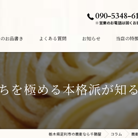
090-5348-6
※営業のお電話は固くお
夜のお品書き
よくある質問
お知らせ
当店の特
ランチ
ディナー
ちを極める本格派が知
居酒屋
酒
夜中
栃木県足利市の蕎麦なら千勝屋
コラム
蕎