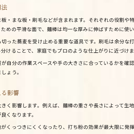
用法
蕎麦好きが薦める蕎麦道具選びのポイント
蕎麦打ち経験者の道具選びと蕎麦の変化
ま板・まな板・刷毛などが含まれます。それぞれの役割や
るための平滑な面で、麺棒は均一な厚みに伸ばすために使い
蕎麦道具の選定で理想の蕎麦に近づくコツ
蕎麦道具一式と単品使いのメリットを比較
も切った蕎麦を受け止める重要な道具です。刷毛は余分な
蕎麦打ち道具購入で後悔しない選び方とは
い分けることで、家庭でもプロのような仕上がりに近づけま
手入れ次第で変わる蕎麦道具の実力
質が自分の作業スペースや手の大きさに合っているかを確
蕎麦道具の正しい手入れで蕎麦打ちが変わる
ましょう。
蕎麦打ち道具メンテナンスのコツと蕎麦の質
Instagramで予約・お問い合わせ
Instagramで予約・お問い合わせ
蕎麦道具を長持ちさせる手入れ方法と効果
える影響
蕎麦打ち後の道具ケアで美味しい蕎麦を守る
大きく影響します。例えば、麺棒の重さや長さによって生
中古蕎麦道具の手入れと蕎麦作りの安心感
が良くなります。
地がくっつきにくくなったり、打ち粉の効果が最大限に発