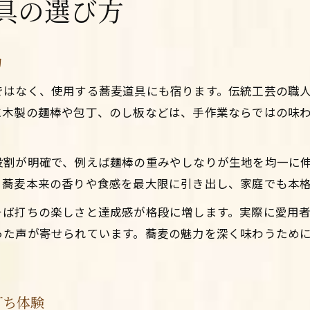
具の選び方
力
ではなく、使用する蕎麦道具にも宿ります。伝統工芸の職
に木製の麺棒や包丁、のし板などは、手作業ならではの味
役割が明確で、例えば麺棒の重みやしなりが生地を均一に
、蕎麦本来の香りや食感を最大限に引き出し、家庭でも本
そば打ちの楽しさと達成感が格段に増します。実際に愛用
った声が寄せられています。蕎麦の魅力を深く味わうため
打ち体験