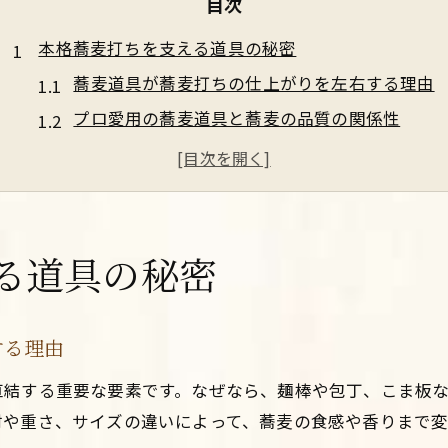
目次
本格蕎麦打ちを支える道具の秘密
蕎麦道具が蕎麦打ちの仕上がりを左右する理由
プロ愛用の蕎麦道具と蕎麦の品質の関係性
蕎麦道具一式の特徴と蕎麦打ちでの活用法
蕎麦打ち道具の選び方が蕎麦の味に与える影響
蕎麦打ちで失敗しない道具選びの基準とは
伝統を感じる蕎麦道具の選び方
る道具の秘密
伝統工芸が息づく蕎麦道具と蕎麦の魅力
蕎麦道具選びで重視したい素材と蕎麦打ち体験
する理由
蕎麦打ちに最適な蕎麦道具とサイズのポイント
直結する重要な要素です。なぜなら、麺棒や包丁、こま板
蕎麦道具専門店おすすめの選び方と蕎麦打ち
材や重さ、サイズの違いによって、蕎麦の食感や香りまで変
蕎麦道具中古品活用で体感する伝統の技