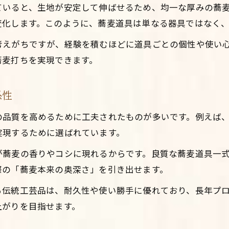
ていると、生地が安定して伸ばせるため、均一な厚みの蕎
蕎麦作りに欠かせない道具徹底解説
変化します。このように、蕎麦道具は単なる器具ではなく
蕎麦作りに必要な蕎麦道具とその役割を解説
考えがちですが、経験を積むほどに道具ごとの個性や使い
蕎麦道具一式の機能と効果的な蕎麦打ち方法
蕎麦打ちを実現できます。
蕎麦打ち道具の名前と正しい使い方を知る
蕎麦の食感を左右する蕎麦道具の使い分け術
係性
蕎麦道具選びで蕎麦打ちをもっと楽しむコツ
の品質を高めるために工夫されたものが多いです。例えば
ベテランも驚く蕎麦道具の活かし方
実現するために選ばれています。
蕎麦打ち上達のカギとなる蕎麦道具の工夫
が蕎麦の香りやコシに現れるからです。良質な蕎麦道具一
ベテランも実践する蕎麦道具活用のコツ
際の「蕎麦本来の奥深さ」を引き出せます。
蕎麦道具を使いこなして蕎麦の腕前を磨く
蕎麦打ちを変える蕎麦道具の応用テクニック
る伝統工芸品は、耐久性や使い勝手に優れており、長年プ
上がりを目指せます。
蕎麦道具中古品の賢い活用と蕎麦打ち体験
蕎麦好きが語る道具選びの極意