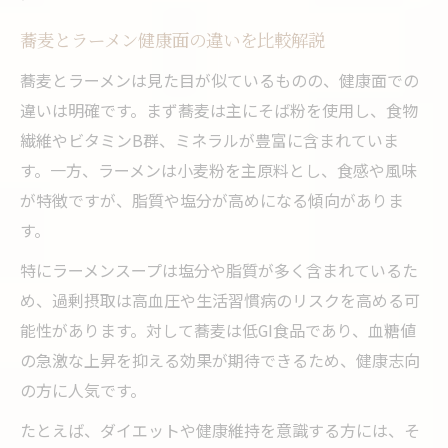
ヘルシーな蕎麦ラーメン風レシピのコツ
蕎麦とラーメン健康面の違いを比較解説
蕎麦ラーメン風アレンジで罪悪感ゼロ食事
ラーメン風蕎麦で栄養バランス良く味わう
蕎麦とラーメンは見た目が似ているものの、健康面での
違いは明確です。まず蕎麦は主にそば粉を使用し、食物
蕎麦アレンジで美味しさと健康を両立する
繊維やビタミンB群、ミネラルが豊富に含まれていま
方法
す。一方、ラーメンは小麦粉を主原料とし、食感や風味
栄養バランスが気になる方へ蕎麦の魅力解説
が特徴ですが、脂質や塩分が高めになる傾向がありま
蕎麦の栄養素が健康維持に役立つ理由
す。
蕎麦で摂れる食物繊維とビタミンの特徴
特にラーメンスープは塩分や脂質が多く含まれているた
栄養バランス重視の方に蕎麦が選ばれる訳
め、過剰摂取は高血圧や生活習慣病のリスクを高める可
蕎麦とラーメンの栄養成分を比較して検証
能性があります。対して蕎麦は低GI食品であり、血糖値
ダイエット中に蕎麦が活躍する栄養的ポイ
の急激な上昇を抑える効果が期待できるため、健康志向
ント
の方に人気です。
食物繊維と血糖値で比較する蕎麦とラーメン
たとえば、ダイエットや健康維持を意識する方には、そ
蕎麦とラーメンの食物繊維含有量を比較