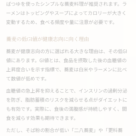
ばつゆを使ったシンプルな蕎麦料理が推奨されます。ラ
蕎麦で血糖値の急上昇を防ぐ理由とは
ーメンはトッピングやスープによってカロリーが大きく
ラーメンより蕎麦の方がGI値で有利な点
変動するため、食べる頻度や量に注意が必要です。
蕎麦とラーメンどちらが血糖値管理に適す
か
蕎麦の低GI値が健康志向に向く理由
健康志向の人へ蕎麦がおすすめな食物繊維
蕎麦が健康志向の方に選ばれる大きな理由は、その低GI
効果
値にあります。GI値とは、食品を摂取した後の血糖値の
ダイエット中の麺選びに蕎麦をおすすめする理
上昇度合いを示す指標で、蕎麦は白米やラーメンに比べ
由
て数値が低めです。
ダイエット向きの麺は蕎麦が最適な理由
血糖値の急上昇を抑えることで、インスリンの過剰分泌
蕎麦がラーメンよりもカロリーが低い特徴
を防ぎ、脂肪蓄積のリスクを減らせる点がダイエットに
も有効です。実際に、食後の満腹感が持続しやすく、間
ダイエット中は蕎麦が太りにくいポイント
食を減らす効果も期待できます。
蕎麦とラーメンどっちがダイエットに効果
的か
ただし、そば粉の割合が低い「二八蕎麦」や「更科蕎