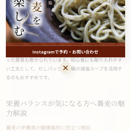
組み合わせることで、見た目やボリュームもアップしま
す。口コミでは「そば ラーメン レシピ」や「蕎麦 ラーメ
ン 糖質」などのキーワードで、健康的なアレンジ方法が
多く紹介されています。
実際に日常の食卓やランチタイムで試している方からは
「飽きずに続けられる」「和食の温もりを感じる」とい
Instagramで予約・お問い合わせ
った意見も寄せられています。初心者にも取り入れやす
Instagramで予約・お問い合わせ
い工夫として、だしパックや市販の減塩スープを活用す
るのもおすすめです。
栄養バランスが気になる方へ蕎麦の魅
力解説
蕎麦の栄養素が健康維持に役立つ理由