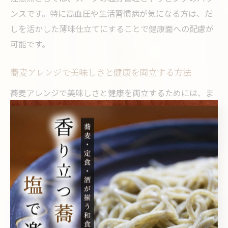
ンスです。特に高血圧や生活習慣病が気になる方は、だ
しを活かした薄味仕立てにすることで健康面への配慮が
可能です。
蕎麦アレンジで美味しさと健康を両立する方法
蕎麦アレンジで美味しさと健康を両立するためには、ま
ず「素材選び」と「調味料の工夫」がポイントです。蕎
麦自体の品質や蕎麦粉の割合にこだわることで、風味と
栄養価の両方を高めることができます。全粒粉や十割蕎
麦を選ぶことで、より多くの食物繊維やビタミンB群を
摂取できるのが特徴です。
美味しさをキープしつつ健康にも配慮するには、だしや
スープの味付けを薄味に調整し、塩分摂取を抑えること
が重要です。また、低脂質なトッピングや季節の野菜を