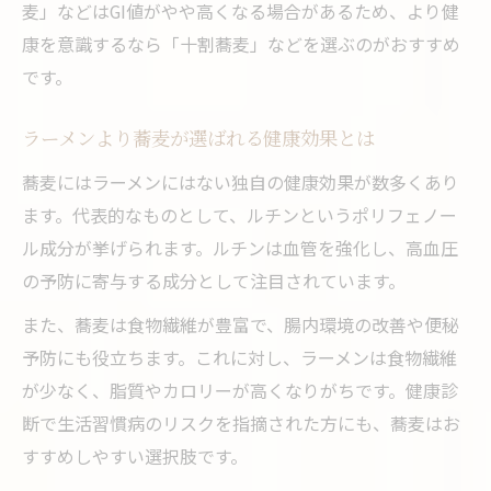
食物繊維豊富な蕎麦で満腹感を得るコツ
麦」などはGI値がやや高くなる場合があるため、より健
康を意識するなら「十割蕎麦」などを選ぶのがおすすめ
話題の蕎麦ラーメンレシピで簡単ヘルシー生活
です。
蕎麦ラーメン風レシピで健康美味を実現
蕎麦を使った簡単ラーメンレシピ紹介
ラーメンより蕎麦が選ばれる健康効果とは
ヘルシー志向に人気の蕎麦ラーメン作り方
蕎麦にはラーメンにはない独自の健康効果が数多くあり
蕎麦レシピアレンジで飽きずに継続できる
ます。代表的なものとして、ルチンというポリフェノー
蕎麦ラーメンで日々の健康管理をサポート
ル成分が挙げられます。ルチンは血管を強化し、高血圧
の予防に寄与する成分として注目されています。
また、蕎麦は食物繊維が豊富で、腸内環境の改善や便秘
予防にも役立ちます。これに対し、ラーメンは食物繊維
が少なく、脂質やカロリーが高くなりがちです。健康診
断で生活習慣病のリスクを指摘された方にも、蕎麦はお
すすめしやすい選択肢です。