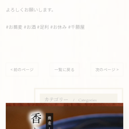
よろしくお願いします。
#お蕎麦 #お酒 #足利 #お休み #千勝屋
< 前のページ
一覧に戻る
次のページ >
カテゴリー
Categories
全てのカテゴリー
ランチ