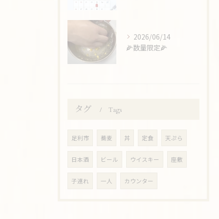
2026/06/14
🌽数量限定🌽
タグ
Tags
足利市
蕎麦
丼
定食
天ぷら
日本酒
ビール
ウイスキー
座敷
子連れ
一人
カウンター