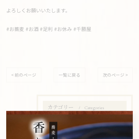
よろしくお願いいたします。
#お蕎麦 #お酒 #足利 #お休み #千勝屋
< 前のページ
一覧に戻る
次のページ >
カテゴリー
Categories
全てのカテゴリー
ランチ