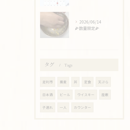
2026/06/14
🌽数量限定🌽
タグ
Tags
足利市
蕎麦
丼
定食
天ぷら
日本酒
ビール
ウイスキー
座敷
子連れ
一人
カウンター