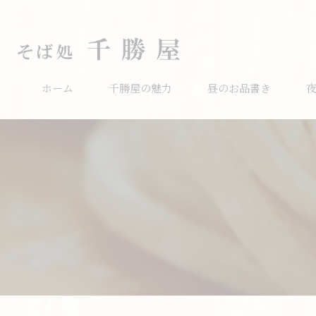
ホーム
千勝屋の魅力
昼のお品書き